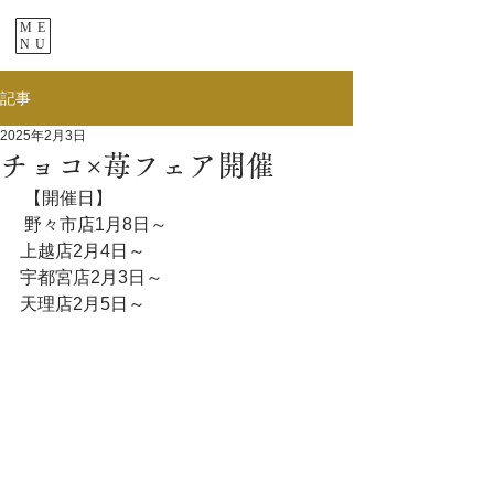
ME
NU
記事
2025年2月3日
チョコ×苺フェア開催
 【開催日】
 野々市店1月8日～
上越店2月4日～
宇都宮店2月3日～
天理店2月5日～